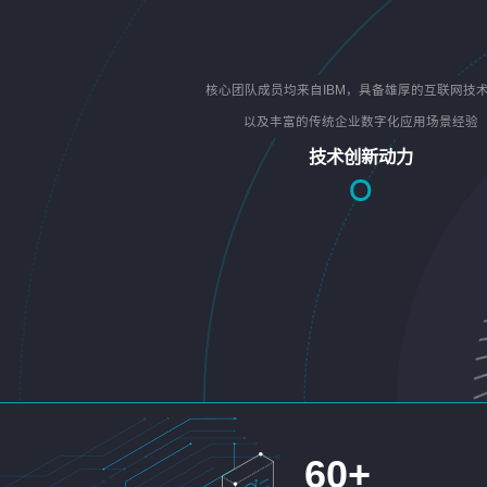
核心团队成员均来自IBM，具备雄厚的互联网技
以及丰富的传统企业数字化应用场景经验
技术创新动力
60
+