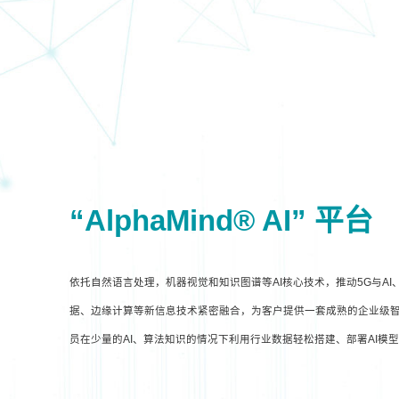
“AlphaMind® AI” 平台
依托自然语言处理，机器视觉和知识图谱等AI核心技术，推动5G与A
据、边缘计算等新信息技术紧密融合，为客户提供一套成熟的企业级智
员在少量的AI、算法知识的情况下利用行业数据轻松搭建、部署AI模