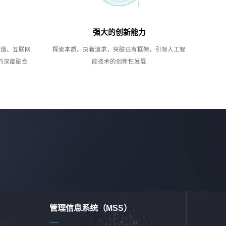
强大的创新能力
制造、互联网
探索本质、执着追求，突破已有框架，引领人工智
的深度融合
能技术的创新性发展
管理信息系统（MSS）