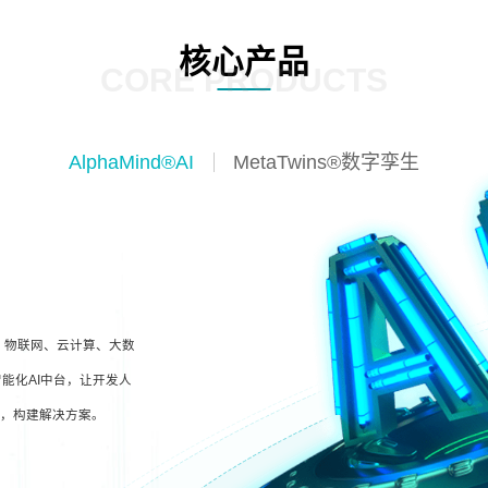
核心产品
CORE PRODUCTS
AlphaMind®AI
MetaTwins®数字孪生
I、物联网、云计算、大数
能化AI中台，让开发人
型，构建解决方案。